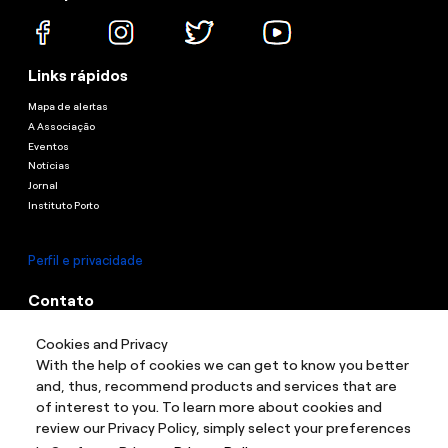
Links rápidos
Mapa de alertas
A Associação
Eventos
Notícias
Jornal
Instituto Porto
Perfil e privacidade
Contato
Contato
Cookies and Privacy
Endereço:
Rua Guaianazes, 1087 - Campos Elíseos, São Paulo - Sp, 01204-
With the help of cookies we can get to know you better
003
and, thus, recommend products and services that are
of interest to you. To learn more about cookies and
review our Privacy Policy, simply select your preferences