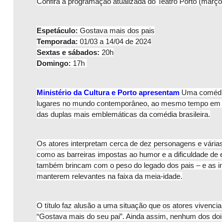
Confira a programação atualizada do Teatro Porto (março
Espetáculo:
 Gostava mais dos pais
Temporada:
 01/03 a 14/04 de 2024
Sextas e sábados:
 20h
Domingo:
 17h 
Ministério da Cultura e Porto apresentam
 Uma comédia
lugares no mundo contemporâneo, ao mesmo tempo em que
das duplas mais emblemáticas da comédia brasileira.
Os atores interpretam cerca de dez personagens e vári
como as barreiras impostas ao humor e a dificuldade de e
também brincam com o peso do legado dos pais – e as in
manterem relevantes na faixa da meia-idade.
O título faz alusão a uma situação que os atores vivenci
“Gostava mais do seu pai”. Ainda assim, nenhum dos dois