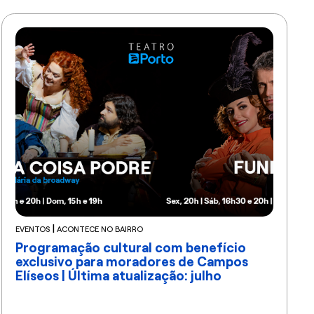
|
EVENTOS
ACONTECE NO BAIRRO
Programação cultural com benefício
exclusivo para moradores de Campos
Elíseos | Última atualização: julho