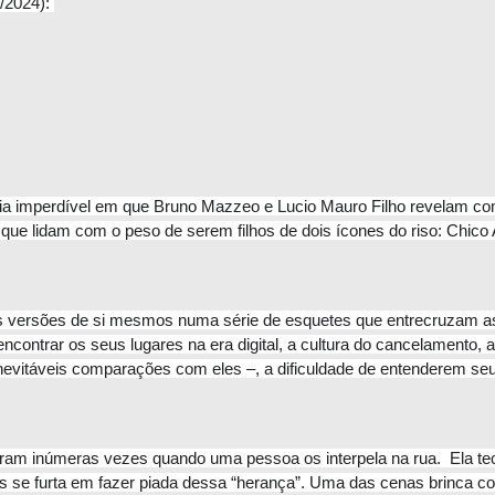
/2024): 
 imperdível em que Bruno Mazzeo e Lucio Mauro Filho revelam com 
 lidam com o peso de serem filhos de dois ícones do riso: Chico A
as versões de si mesmos numa série de esquetes que entrecruzam as
ncontrar os seus lugares na era digital, a cultura do cancelamento, 
evitáveis comparações com eles –, a dificuldade de entenderem seu
aram inúmeras vezes quando uma pessoa os interpela na rua.  Ela tece
 se furta em fazer piada dessa “herança”. Uma das cenas brinca com