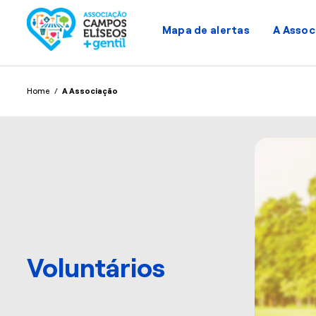
Mapa de alertas
A Assoc
Home
/
A Associação
Voluntários