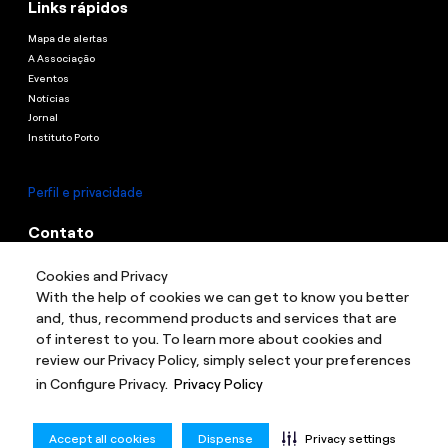
Links rápidos
Mapa de alertas
A Associação
Eventos
Notícias
Jornal
Instituto Porto
Perfil e privacidade
Contato
Contato
Cookies and Privacy
Endereço:
Rua Guaianazes, 1087 - Campos Elíseos, São Paulo - Sp, 01204-
With the help of cookies we can get to know you better
003
and, thus, recommend products and services that are
of interest to you. To learn more about cookies and
review our Privacy Policy, simply select your preferences
in Configure Privacy.
Privacy Policy
Accept all cookies
Dispense
Privacy settings