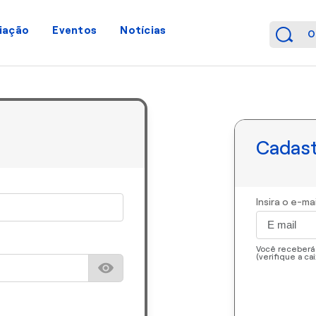
iação
Eventos
Notícias
Cadast
Insira o e-ma
Você receberá
(verifique a ca