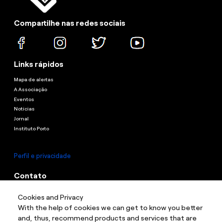
Compartilhe nas redes sociais
Links rápidos
Mapa de alertas
A Associação
Eventos
Notícias
Jornal
Instituto Porto
Perfil e privacidade
Contato
Contato
Cookies and Privacy
Endereço:
Rua Guaianazes, 1087 - Campos Elíseos, São Paulo - Sp, 01204-
With the help of cookies we can get to know you better
003
and, thus, recommend products and services that are