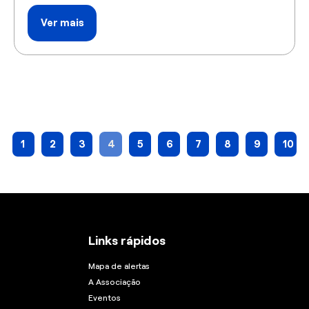
Ver mais
1
2
3
4
5
6
7
8
9
10
Links rápidos
Mapa de alertas
A Associação
Eventos