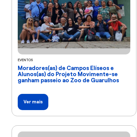
EVENTOS
Moradores(as) de Campos Elíseos e
Alunos(as) do Projeto Movimente-se
ganham passeio ao Zoo de Guarulhos
Ver mais