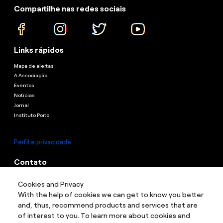
Compartilhe nas redes sociais
Links rápidos
Mapa de alertas
A Associação
Eventos
Notícias
Jornal
Instituto Porto
Perfil e privacidade
Contato
Contato
Cookies and Privacy
Endereço:
Rua Guaianazes, 1087 - Campos Elíseos, São Paulo - Sp, 01204-
003
With the help of cookies we can get to know you better
and, thus, recommend products and services that are
of interest to you. To learn more about cookies and