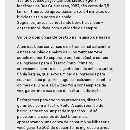
Saindo da Associação Campos Elíseos +gentil,
localizada na Rua Guaianazes, 1087, são cerca de 7,5
km, um trajeto de aproximadamente 34 minutos de
bicicleta até o ponto de apoio.
Seguimos juntos, conectando benefícios, bem-
estar e mobilidade com o cuidado de sempre.
Sorteio com clima de teatro na reunião de bairro
Além das boas conversas e do tradicional cafezinho,
a nossa reunião de bairro de julho também teve
aquele momento esperado por todos(as), o sorteio
de ingressos para o Teatro Porto. Primeiro,
anunciamos com fotos a ganhadora do mês de junho,
Sônia Regina, que levou um par de ingressos para
curtir uma boa peça. Em seguida, realizamos o sorteio
do mês de julho e a Edwiges foi a contemplada da
vez, garantindo sua dose de cultura e diversão.
Reforçamos para todos os presentes, diversão
garantida com o Teatro Porto! A cada reunião de
bairro, sorteamos um par de ingressos — é só
participar e cruzar os dedos! E tem mais:
apresentando uma conta de consumo na bilheteria,
você garante 50% de desconto no ingresso e ainda