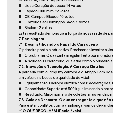
expressiva, com o seguinte resultado:
● Liceu Coração de Jesus: 14 votos
● Espaço Curumim: 12 votos
● CEI Campos Elíseos: 10 votos
● Oratório São Domingos Sávio: 5 votos
● Shalom: 2 votos
Este resultado demonstra a força da nossa rede de parc
7. Reciclagem
7.1. Desmistificando o Papel do Carroceiro
O primeiro ponto é educativo. Precisamos inverter a vi
● O problema: O descarte irregular feito por morador
● A solução: O carroceiro, que atua como o primeiro el
7.2. Inovação e Tecnologia: A Carroça Elétrica
A parceria com o Pimp my carroça e o Abrigo Dom Bosco
um veículo na busca de qualidade de vidal:
● Equipamento: Carroça elétrica com 8 acelerações, ma
● Capacidade: Suporta até 500 kg, eliminando o esfor
● Resultado: Maior número de coletas, mais renda para
7.3. Guia de Descarte: O que entregar (e o que não
Para evitar conflitos com a vizinhança, vamos deixar cl
✅
O QUE RECOLHEM (Recicláveis)