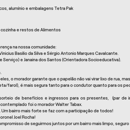
ticos, alumínio e embalagens Tetra Pak
e cozinha e restos de Alimentos
erença na nossa comunidade:
inicius Basilio da Silva e Sérgio Antonio Marques Cavalcante.
e Serviço) e Janaina dos Santos (Orientadora Socioeducativa).
.
les, o morador garante que o papelão não vai virar lixo de rua, m
seta/farol), é mais segura tanto para o condutor quanto para os pe
orteio de benefícios e ingressos para os presentes, (par de in
 contemplado foi o morador Walter Tabax.
. Um bairro mais forte se faz com a participação de todos!
ronel Joel Rocha!
ompromisso de seguirmos juntos por um bairro mais limpo, seguro e