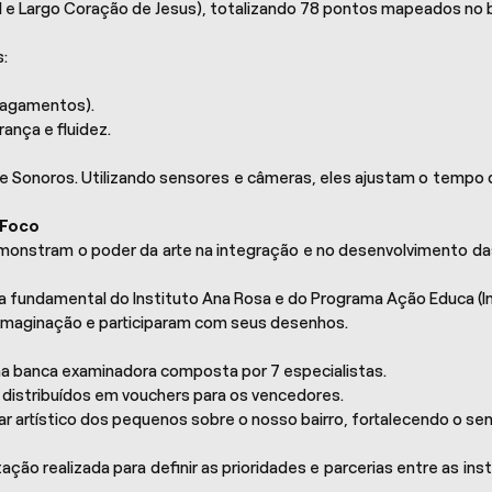
el e Largo Coração de Jesus), totalizando 78 pontos mapeados no b
:
lagamentos).
nça e fluidez.
 Sonoros. Utilizando sensores e câmeras, eles ajustam o tempo d
 Foco
onstram o poder da arte na integração e no desenvolvimento da
 fundamental do Instituto Ana Rosa e do Programa Ação Educa (In
imaginação e participaram com seus desenhos.
 banca examinadora composta por 7 especialistas.
 distribuídos em vouchers para os vencedores.
har artístico dos pequenos sobre o nosso bairro, fortalecendo o s
ção realizada para definir as prioridades e parcerias entre as in