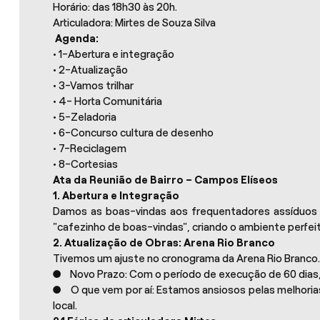
Horário: das 18h30 às 20h.
Articuladora: Mirtes de Souza Silva
Agenda:
• 1-Abertura e integração
• 2-Atualização
• 3-Vamos trilhar
• 4- Horta Comunitária
• 5-Zeladoria
• 6-Concurso cultura de desenho
• 7-Reciclagem
• 8-Cortesias
Ata da Reunião de Bairro – Campos Elíseos
1. Abertura e Integração
Damos as boas-vindas aos frequentadores assíduos e
"cafezinho de boas-vindas", criando o ambiente perfeit
2. Atualização de Obras: Arena Rio Branco
Tivemos um ajuste no cronograma da Arena Rio Branco
● Novo Prazo: Com o período de execução de 60 dias, 
● O que vem por aí: Estamos ansiosos pelas melhorias
local.