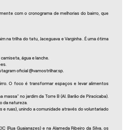
mente com o cronograma de melhorias do bairro, que
m na trilha do tatu, Jaceguava e Varginha . É uma ótima
m camiseta, água e lanche.
ões.
stagram oficial @vamostrilhar.sp.
ro. O foco é transformar espaços e levar alimentos
massa" no jardim da Torre B (Al. Barão de Piracicaba).
lo da natureza.
s e ruas), unindo a comunidade através do voluntariado
IC (Rua Guaianazes) e na Alameda Ribeiro da Silva, os