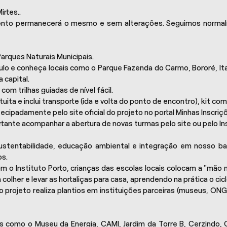
rtes..
ento permanecerá o mesmo e sem alterações. Seguimos normal
Parques Naturais Municipais.
lo e conheça locais como o Parque Fazenda do Carmo, Bororé, Itai
 capital.
m trilhas guiadas de nível fácil.
ita e inclui transporte (ida e volta do ponto de encontro), kit co
cipadamente pelo site oficial do projeto no portal Minhas Inscriç
ortante acompanhar a abertura de novas turmas pelo site ou pelo In
tentabilidade, educação ambiental e integração em nosso bair
os.
o Instituto Porto, crianças das escolas locais colocam a "mão na 
colher e levar as hortaliças para casa, aprendendo na prática o cic
 projeto realiza plantios em instituições parceiras (museus, ONG
s como o Museu da Energia, CAMI, Jardim da Torre B, Cerzindo, C