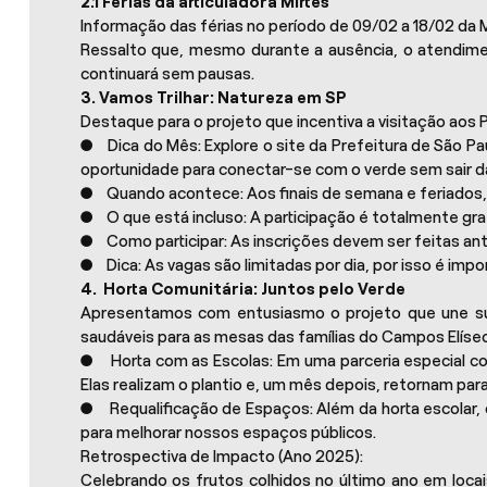
2.1 Férias da articuladora Mirtes
Informação das férias no período de 09/02 a 18/02 da Mi
Ressalto que, mesmo durante a ausência, o atendim
continuará sem pausas.
3. Vamos Trilhar: Natureza em SP
Destaque para o projeto que incentiva a visitação aos 
● Dica do Mês: Explore o site da Prefeitura de São Pau
oportunidade para conectar-se com o verde sem sair da
● Quando acontece: Aos finais de semana e feriados, co
● O que está incluso: A participação é totalmente gratu
● Como participar: As inscrições devem ser feitas ante
● Dica: As vagas são limitadas por dia, por isso é imp
4. Horta Comunitária: Juntos pelo Verde
Apresentamos com entusiasmo o projeto que une sus
saudáveis para as mesas das famílias do Campos Elíse
● Horta com as Escolas: Em uma parceria especial com 
Elas realizam o plantio e, um mês depois, retornam para 
● Requalificação de Espaços: Além da horta escolar, o
para melhorar nossos espaços públicos.
Retrospectiva de Impacto (Ano 2025):
Celebrando os frutos colhidos no último ano em locai