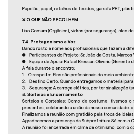
Papelão, papel, retalhos de tecidos, garrafa PET, plás
❌
O QUE NÃO RECOLHEM
Lixo Comum (Orgânico), vidros (por segurança), óleo d
7.4. Protagonismo e Voz
Dando rosto e nome aos profissionais que fazem a dif
● Participantes do Projeto: Sr. João da Costa, Marcos V
● Equipe de Apoio: Rafael Bressan Oliverio (Gerente d
A fala durante o encontro:
1. O respeito:. Eles são profissionais do meio ambiente
2. Destino Certo: Quando entregamos o material para e
3. Segurança: A carroça elétrica, por ter sinalização (
8. Sorteios e Encerramento
Sorteios e Cortesias: Como de costume, tivemos o s
presentes, celebrando a união da nossa comunidade. o
Finalizamos a reunião com gratidão pela troca de ideias
Agradecemos a presença da Subprefeitura Sé com o Co
A reunião foi encerrada em clima de otimismo, com o c