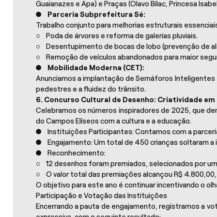
Guaianazes e Apa) e Praças (Olavo Bilac, Princesa Isab
●
Parceria Subprefeitura Sé:
Trabalho conjunto para melhorias estruturais essenciais
○ Poda de árvores e reforma de galerias pluviais.
○ Desentupimento de bocas de lobo (prevenção de a
○ Remoção de veículos abandonados para maior segura
●
Mobilidade Moderna (CET):
Anunciamos a implantação de Semáforos Inteligentes e
pedestres e a fluidez do trânsito.
6. Concurso Cultural de Desenho: Criatividade em
Celebramos os números inspiradores de 2025, que dem
do Campos Elíseos com a cultura e a educação.
● Instituições Participantes: Contamos com a parceria
● Engajamento: Um total de 450 crianças soltaram a 
● Reconhecimento:
○ 12 desenhos foram premiados, selecionados por uma
○ O valor total das premiações alcançou R$ 4.800,00,
O objetivo para este ano é continuar incentivando o ol
Participação e Votação das Instituições
Encerrando a pauta de engajamento, registramos a vota