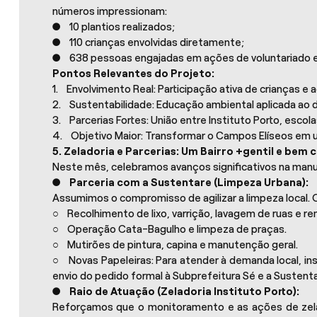
números impressionam:
● 10 plantios realizados;
● 110 crianças envolvidas diretamente;
● 638 pessoas engajadas em ações de voluntariado e 
Pontos Relevantes do Projeto:
1. Envolvimento Real: Participação ativa de crianças e a
2. Sustentabilidade: Educação ambiental aplicada ao di
3. Parcerias Fortes: União entre Instituto Porto, escol
4. Objetivo Maior: Transformar o Campos Elíseos em u
5. Zeladoria e Parcerias: Um Bairro +gentil e bem 
Neste mês, celebramos avanços significativos na manu
●
Parceria com a Sustentare (Limpeza Urbana):
Assumimos o compromisso de agilizar a limpeza local. 
○ Recolhimento de lixo, varrição, lavagem de ruas e r
○ Operação Cata-Bagulho e limpeza de praças.
○ Mutirões de pintura, capina e manutenção geral.
○ Novas Papeleiras: Para atender à demanda local, in
envio do pedido formal à Subprefeitura Sé e a Sustenta
●
Raio de Atuação (Zeladoria Instituto Porto):
Reforçamos que o monitoramento e as ações de zelad