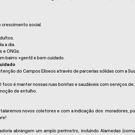
crescimento social.
dultos.
a a dia.
as e ONGs.
m bairro +gentil e bem cuidado.
cuidado
tenção do Campos Elíseos através de parcerias sólidas com a Sust
O foco é manter nossas ruas bonitas e saudáveis com serviços de:
emoção de entulho.
stalaremos novos coletores e com a indicação dos moradores, poi
re!
oria abrangem um amplo perímetro, incluindo Alamedas (como 