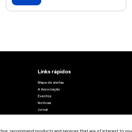
Links rápidos
Mapa de alertas
A Associação
Eventos
Notícias
Jornal
Instituto Porto
thus, recommend products and services that are of interest to you